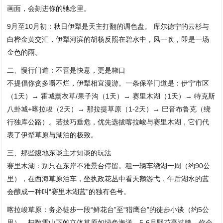
画面，会刻进你的驰念里。
9月至10月初：秋日伊犁是天主打翻的调色盘。 库尔德宁的云杉与
白桦金黄交汇，伊犁河滨的胡杨反照在碧水中，风一吹，即是一场
金色的雨。
二、慢行门道：不啻是快意，更是糊口
不提倡你贪多嚼不烂，伊犁相宜漫游。一条保举门道是：伊宁市区
（1天）→ 霍城薰衣草/果子沟（1天）→ 赛里木湖（1天）→ 特克斯
八卦城+喀拉峻（2天）→ 那拉提草原（1-2天）→ 巴音布鲁克（绕
行独库公路）。若技巧垂危，优先选拔喀拉峻与赛里木湖，它们代
表了伊犁草原与湖泊的极致。
三、那些腹地东谈主才知谈的玩法
赛里木湖：别只在东岸不雅景台停留。租一辆车绕湖一周（约90公
里），在西海草原泊车，坐执政花丛中看天鹅游弋，午后湖水的蓝
会酿成一种叫“赛里木湖蓝”的独有色号。
喀拉峻草原：务必徒步一段“鲜花台”至“猎鹰台”的徒步小谈（约5公
里）。扫数雪山下的立体草原如绿色海洋，5-6月野花高过膝，你会