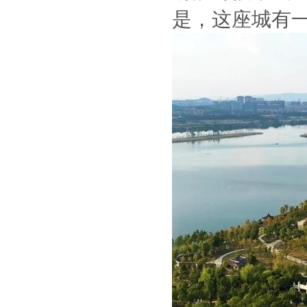
是，这座城有