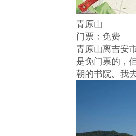
青原山
门票：免费
青原山离吉安市
是免门票的，
朝的书院。我