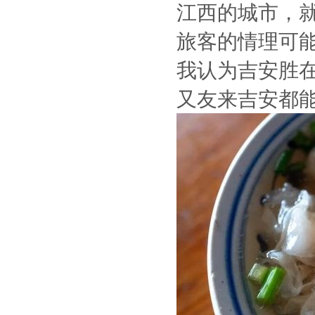
江西的城市，
旅客的情理可
我认为吉安胜
又友来吉安都