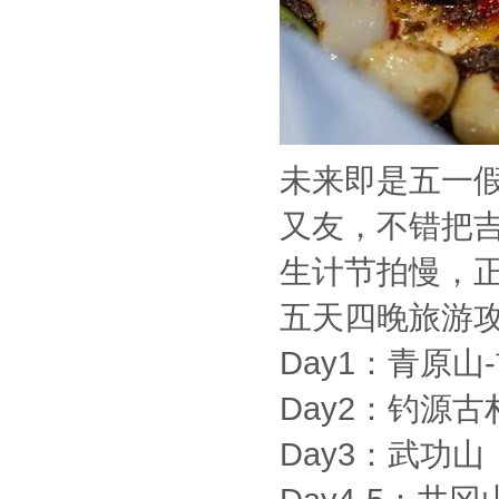
未来即是五一假
又友，不错把
生计节拍慢，
五天四晚旅游
Day1：青原
Day2：钓源
Day3：武功山