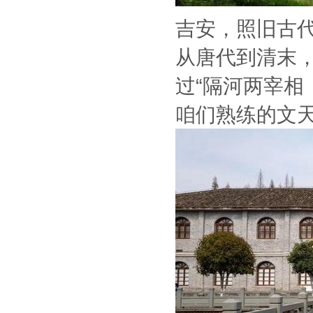
吉安，照旧古代
从唐代到清末，
过“隔河两宰相
咱们熟练的文