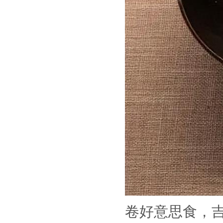
卷好意思食，