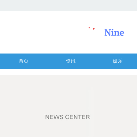
首页
资讯
娱乐