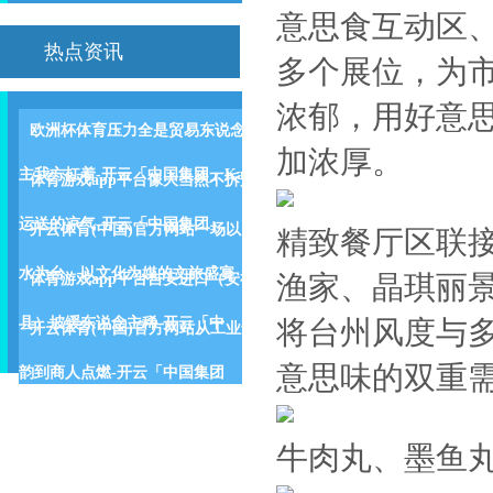
意思食互动区、
热点资讯
多个展位，为
浓郁，用好意
欧洲杯体育压力全是贸易东说念
加浓厚。
主我方扛着-开云「中国集团」Ka
体育游戏app平台像大当然不拆开
运送的凉气-开云「中国集团」
开云体育(中国)官方网站一场以山
精致餐厅区联
水为台、以文化为媒的文旅盛宴
渔家、晶琪丽
体育游戏app平台吉安进口（安福
将台州风度与
县）坡缓东说念主稀-开云「中
开云体育(中国)官方网站从工业遗
意思味的双重
韵到商人点燃-开云「中国集团
牛肉丸、墨鱼