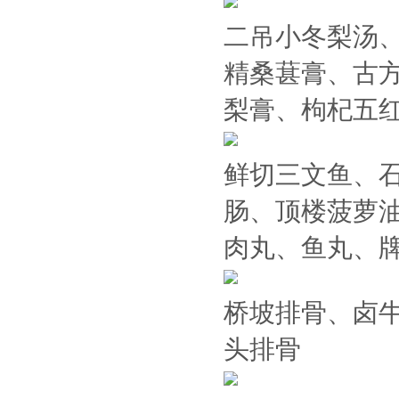
二吊小冬梨汤
精桑葚膏、古
梨膏、枸杞五
鲜切三文鱼、
肠、顶楼菠萝
肉丸、鱼丸、
桥坡排骨、卤
头排骨