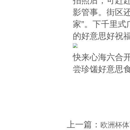
拍照后，可赶赴
影管事。街区
家”。下千里式
的好意思好祝
快来心海六合开
尝珍馐好意思
上一篇：
欧洲杯体