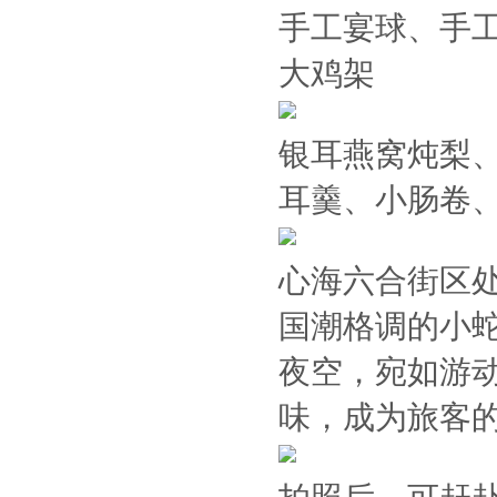
手工宴球、手
大鸡架
银耳燕窝炖梨
耳羹、小肠卷
心海六合街区
国潮格调的小
夜空，宛如游
味，成为旅客