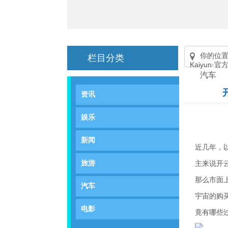
你的位
栏目分类
Kaiyun·
汽车
资讯
娱乐
新闻
近几年，
旅游
主来说开
那么市面
汽车
宇宙的购
电影
竟有哪些