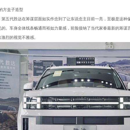
性的方盒子造型
，第五代胜达在筹谋层面如实作念到了让东说念主目前一亮，至极是这种
见的。车身全体线条畅通而裕如力量感，前脸接纳了当代家眷最新的筹谋言
出激烈的视觉不雅感。