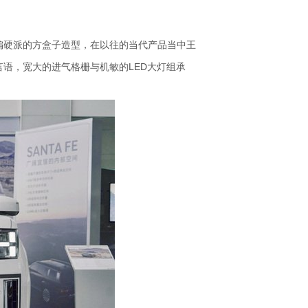
偏硬派的方盒子造型，在以往的当代产品当中王
语，宽大的进气格栅与机敏的LED大灯组承