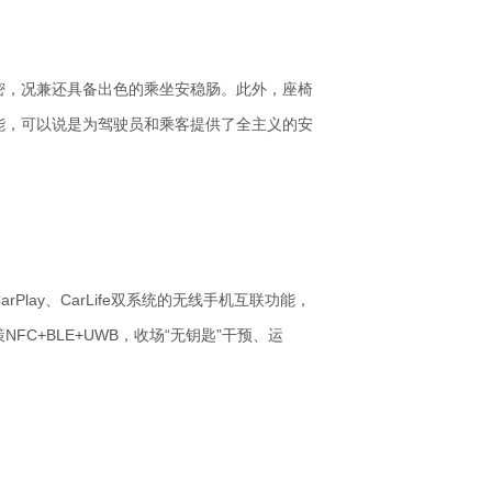
密，况兼还具备出色的乘坐安稳肠。此外，座椅
能，可以说是为驾驶员和乘客提供了全主义的安
lay、CarLife双系统的无线手机互联功能，
C+BLE+UWB，收场“无钥匙”干预、运