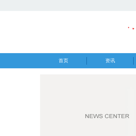
首页
资讯