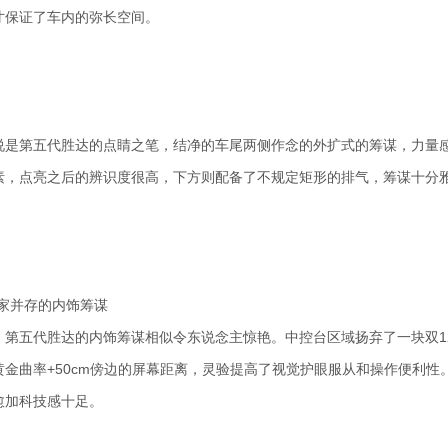
寸保证了车内的弥长空间。
说是第五代胜达的点睛之笔，结净的车尾两侧作念的外扩式的筹谋，力量
素，点亮之后的辨识度很高，下方则配备了不规定矩形的排气，筹谋十分
居家并存的内饰筹谋
，第五代胜达的内饰筹谋相似令东说念主惊艳。中控台区域扬弃了一块双1
0R黄金曲率+50cm傍边的屏幕距离，灵验提高了视觉护眼服从和操作便利
愈加科技感十足。