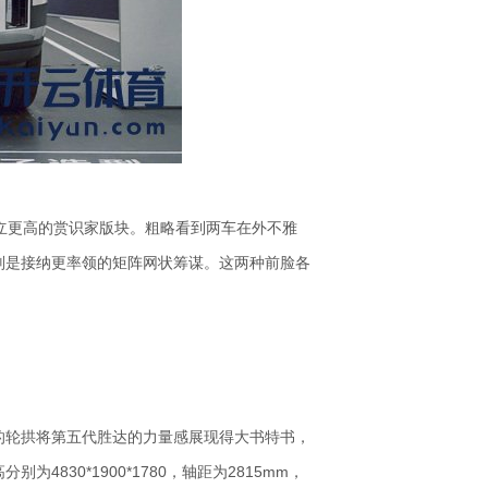
设立更高的赏识家版块。粗略看到两车在外不雅
则是接纳更率领的矩阵网状筹谋。这两种前脸各
的轮拱将第五代胜达的力量感展现得大书特书，
30*1900*1780，轴距为2815mm，