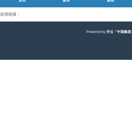
资讯
娱乐
新闻
友情链接：
Powered by
开云「中国集团」