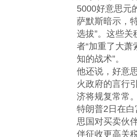
5000好意思
萨默斯暗示，
选拔”。这些关
者“加重了大萧
知的战术”。
他还说，好意
火政府的言行引
济将规复常常
特朗普2日在白
思国对买卖伙伴
伴征收更高关