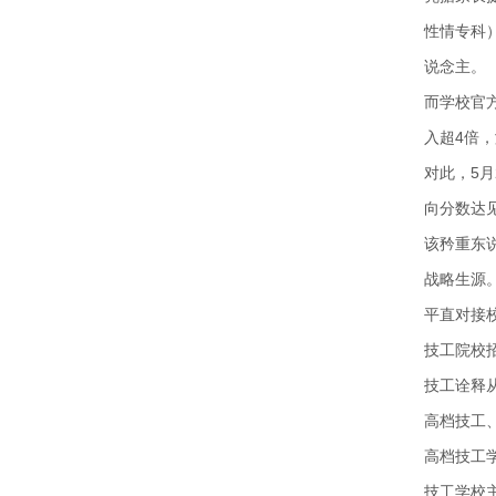
性情专科）
说念主。
而学校官
入超4倍
对此，5
向分数达
该矜重东
战略生源
平直对接
技工院校
技工诠释
高档技工
高档技工
技工学校