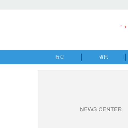
首页
资讯