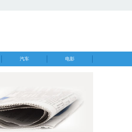
汽车
电影