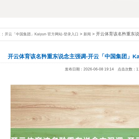
置：
>
> 开云体育该名矜重东说
开云「中国集团」Kaiyun·官方网站-登录入口
新闻
开云体育该名矜重东说念主强调-开云「中国集团」Kai
发布日期：2026-06-08 19:14 点击次数：1