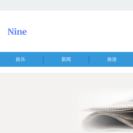
娱乐
新闻
旅游