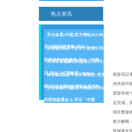
热点资讯
开云体育(中国)官方网站2025年9
月1日起不错查询-开云「
体育游戏app平台关于接管红利再
投资神气的投资者-开云「中国
开云体育现款红利披发日为9月2
日-开云「中国集团」Kaiyu
南皆讯记
体育游戏app平台所谓加征“房主
州市高中
税”的说法是对住房租出战术的
开云体育(中国)官方网站8月20日
质疑学校
的现场疏通会上-开云「中国
念完成，
招生数据
校方解释
凭据家长