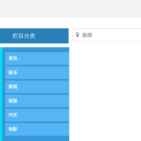
新闻
栏目分类
资讯
娱乐
新闻
旅游
汽车
电影