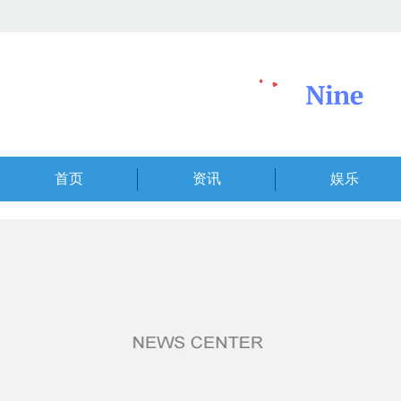
首页
资讯
娱乐