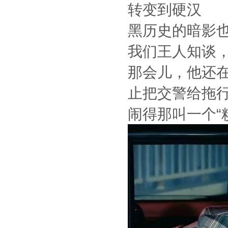
转变到硬汉
黑历史的暗影也
我们王人知谈，
那会儿，他还
止把交警给拖
闹得那叫一个“