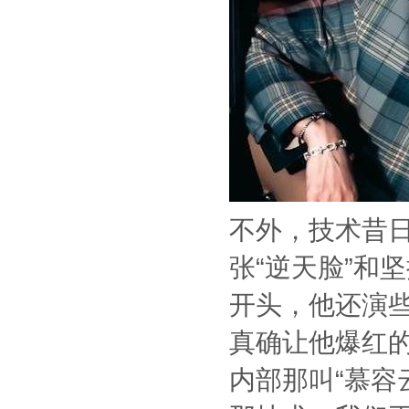
不外，技术昔
张“逆天脸”和
开头，他还演
真确让他爆红
内部那叫“慕容