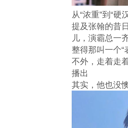
从“浓重”到“硬
提及张翰的昔日
儿，演霸总一
整得那叫一个“
不外，走着走
播出
其实，他也没懊