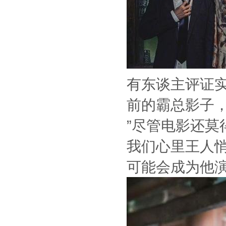
有东谈主评证
前的霸总影子
”尽管电影还
我们心里王人
可能会成为他演