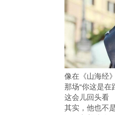
像在《山海经
那场“你这是在
这会儿回头看
其实，他也不是