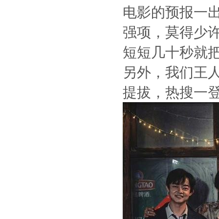
电影的预报一
强项，莫得少许
短短几十秒就
另外，我们王人
提拔，热搜一