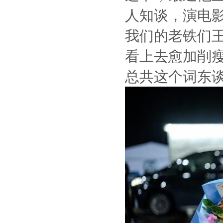
人知谈，演电
我们的老铁们
看上去愈加削
总共这个词东