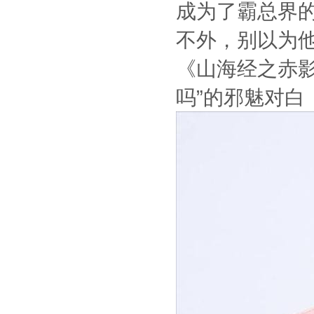
成为了霸总界的
不外，别以为
《山海经之赤
吗”的邪魅对白