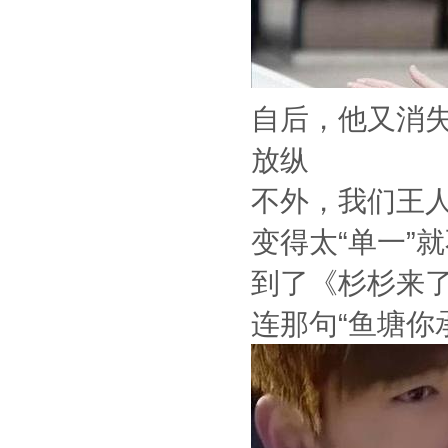
自后，他又消
放纵
不外，我们王
变得太“单一”
到了《杉杉来
连那句“鱼塘你