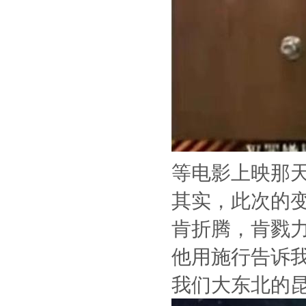
等电影上映那
其实，此次的
肯折腾，肯戮
他用施行告诉
我们大东北的昆