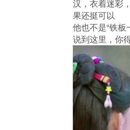
汉，衣着迷彩，
果还挺可以
他也不是“铁板
说到这里，你