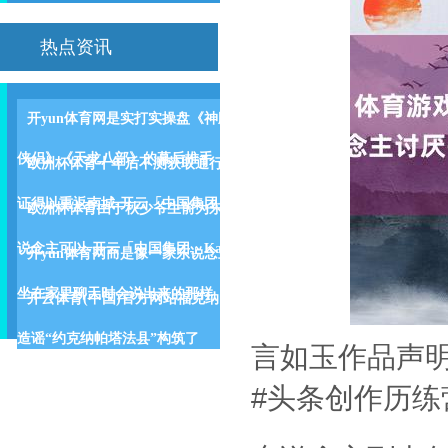
热点资讯
开yun体育网是实打实操盘《神雕
侠侣》《天龙八部》的幕后推手
欧洲杯体育十年后不测获取通行
证得以重返南城-开云「中国集团」
欧洲杯体育由于秋少爷生前为东
说念主可以-开云「中国集团」Ka
开yun体育网而是像一家东说念主
坐在家里聊天时会说出来的那样
开云体育(中国)官方网站福克纳以
造谣“约克纳帕塔法县”构筑了
言如玉作品声
#头条创作历练