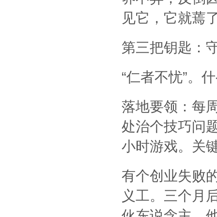
见它，它就蔫
第三把钥匙：守
“仁者不忧”。
落地要领：每周
处治个技巧问
小时游戏。关键
有个创业失败
义工。三个月
伙东说念主。