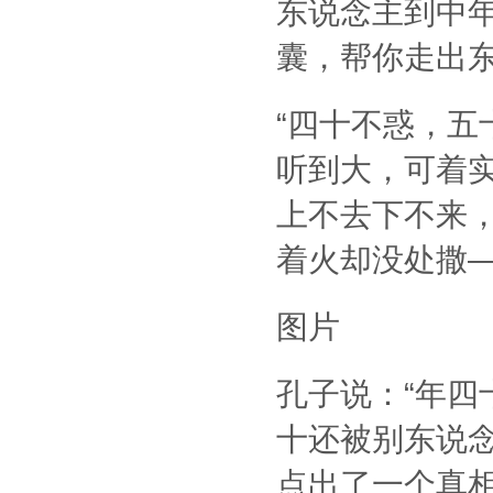
东说念主到中
囊，帮你走出
“四十不惑，五
听到大，可着
上不去下不来
着火却没处撒
图片
孔子说：“年四
十还被别东说
点出了一个真