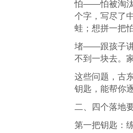
怕——怕被淘汰
个字，写尽了
蛙；想拼一把
堵——跟孩子
不到一块去。家
这些问题，古
钥匙，能帮你
二、四个落地
第一把钥匙：练