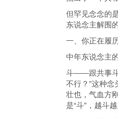
但罕见念念的是
东说念主解围
一、你正在履
中年东说念主
斗——跟共事
不行？”这种念
壮也，气血方
是“斗”，越斗