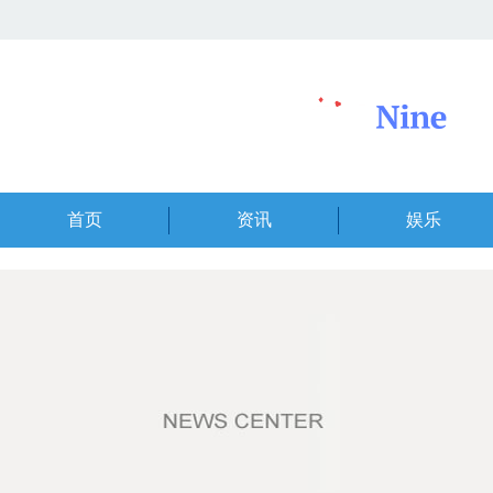
首页
资讯
娱乐