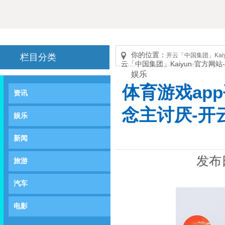
你的位置：
开云「中国集团」Kai
栏目分类
云「中国集团」Kaiyun·官方网站
娱乐
体育游戏ap
资讯
念主讨厌-开云
娱乐
新闻
发布日
旅游
汽车
电影