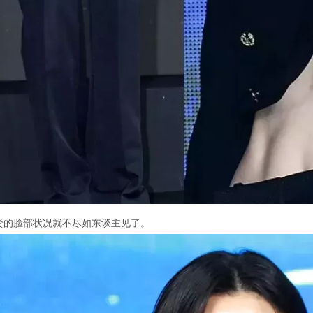
贤的脸部状况就不尽如东谈主见了。