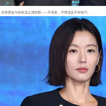
，全智贤如今的状况止境割裂——不屈老，可惜违反不外技巧。