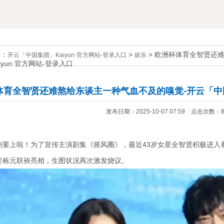
置：
>
> 欧洲杯体育全智贤还
开云「中国集团」Kaiyun·官方网站-登录入口
娱乐
iyun·官方网站-登录入口
体育全智贤还难熬给东谈主一种气血不及的嗅觉-开云「中国集
发布日期：2025-10-07 07:59 点击次数：8
剧要上啦！为了宣传主演剧集《摇风圈》，最近43岁女星全智贤积极进入
姜栋元联袂亮相，生图状况再次激发烧议。