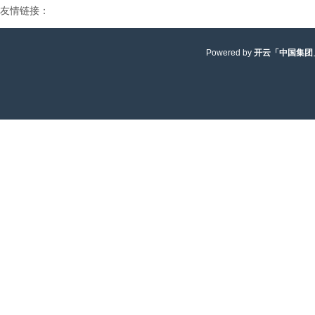
友情链接：
Powered by
开云「中国集团」