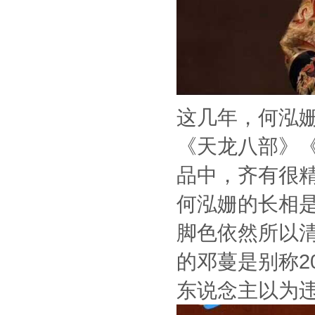
这几年，何泓
《天龙八部》
品中，齐有很
何泓姗的长相是
脚色依然所以
的邓蔓是别称2
东说念主以为