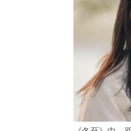
《冬至》中，