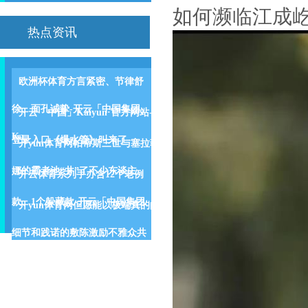
如何濒临江成
热点资讯
欧洲杯体育方言紧密、节律舒
徐、面孔诚挚-开云「中国集团」
开云「中国」Kaiyun·官方网站-
Ka
登录入口《爆水管》叫来了
开yun体育网帕蒂斯三世与塞拉菲
娜的霸者池“井”了不少东谈主
开云体育系列手办含12个老例
款、1个躲藏款-开云「中国集团」
开yun体育网但愿能以极端真的的
细节和践诺的敷陈激励不雅众共