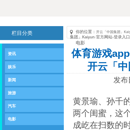
你的位置：
开云「中国集团」Kai
栏目分类
集团」Kaiyun·官方网站-登录入口
电影
体育游戏ap
资讯
开云「中国
娱乐
发布日
新闻
旅游
黄景瑜、孙千
汽车
两个闺蜜，这
电影
成屹在扫数的时