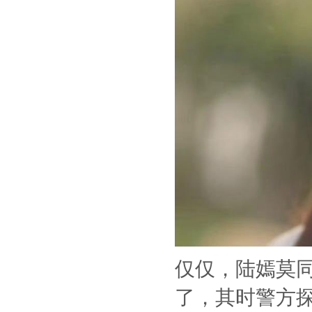
仅仅，陆嫣莫
了，其时警方