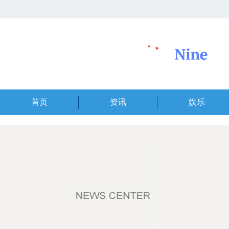
首页
资讯
娱乐