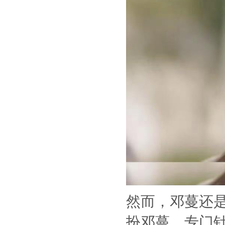
然而，邓蔓还
扮邓蔓，专门